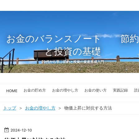
お金のバランスノート 節約
と投資の基礎
20代から学ぶ節約と投資の資産形成入門
お金の貯め方
お金の増やし方
お金の使い方
実践記録
読
HOME
トップ
>
お金の増やし方
>
物価上昇に対抗する方法
2024
-
12
-
10